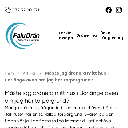
072-72 20 071
Enskilt
Boka
Dränering
avlopp
rådgivning
Måste jag dränera mitt hus i
Hem
»
Artiklar
»
Borlänge även om jag har torpargrund?
Måste jag dränera mitt hus i Borlänge även
om jag har torpargrund?
Många ställer sig frågande till om man behöver dränera
ifall huset har en så kallad torpargrund. Svaret på den
frågan är ja. I de flesta fall så kommer du att behöva
dränera ditt hus i Borlänge med torpargrund precis på