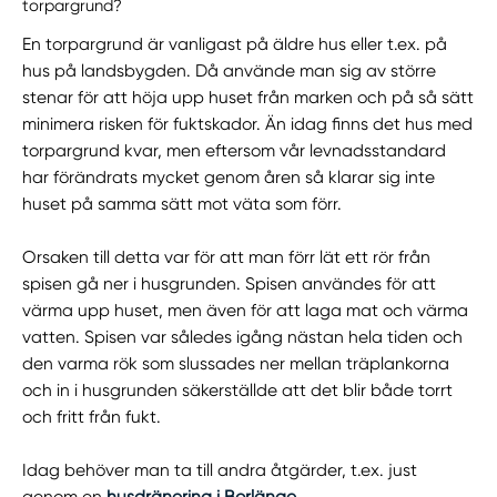
torpargrund?
En torpargrund är vanligast på äldre hus eller t.ex. på
hus på landsbygden. Då använde man sig av större
stenar för att höja upp huset från marken och på så sätt
minimera risken för fuktskador. Än idag finns det hus med
torpargrund kvar, men eftersom vår levnadsstandard
har förändrats mycket genom åren så klarar sig inte
huset på samma sätt mot väta som förr.
Orsaken till detta var för att man förr lät ett rör från
spisen gå ner i husgrunden. Spisen användes för att
värma upp huset, men även för att laga mat och värma
vatten. Spisen var således igång nästan hela tiden och
den varma rök som slussades ner mellan träplankorna
och in i husgrunden säkerställde att det blir både torrt
och fritt från fukt.
Idag behöver man ta till andra åtgärder, t.ex. just
genom en
husdränering i Borlänge
.